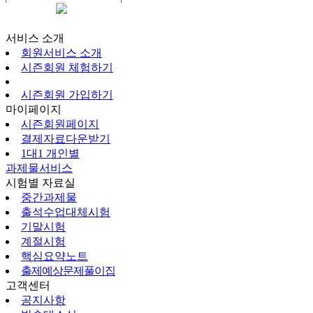
시즌회원페이지
서비스 소개
회원서비스 소개
시즌회원 체험하기
시즌회원 가입하기
마이페이지
시즌회원페이지
결제자료다운받기
1대1 개인별
과제물서비스
시험별 자료실
중간과제물
출석수업대체시험
기말시험
계절시험
핵심요약노트
출제예상문제풀이집
고객센터
공지사항