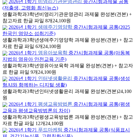
2026년 1학기
비영리기관운영관리
중간시험과제물 공통
(저출생, 고령화 최신뉴스)
생활과학과
3학년
비영리기관운영관리 과제물 완성본(견본) +
참고자료 한글 파일 8개
24,100원
2026년 1학기
생애주기영양학
중간시험과제물 공통(2025
한국인 영양소 섭취기준)
생활과학과
3학년
생애주기영양학 과제물 완성본(견본) + 참고
자료 한글 파일 6개
24,100원
2026년 1학기
영유아보육학
중간시험과제물 공통(아동복
지법의 영유아 안전교육 기준)
생활과학과
3학년
영유아보육학 과제물 완성본(견본) + 참고자
료 한글 파일 9개
24,100원
2026년 1학기
인터넷생활윤리
중간시험과제물 공통(생성
형AI와 함께하는 디지털 생활)
생활과학과
3학년
인터넷생활윤리 과제물 완성본(견본)
24,100
원
2026년 1학기
평생교육방법론
중간시험과제물 공통(평생
교육과 평생교육방법론의 차이)
생활과학과
3학년
평생교육방법론 과제물 완성본(견본) + 참고
자료 한글 파일 12개
24,100원
2026년 1학기
푸드마케팅
중간시험과제물 공통(식품표시
제, 건강기능식품, 고령친화식품)