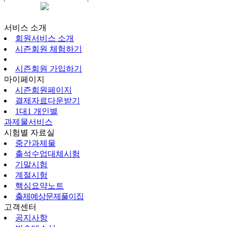
시즌회원페이지
서비스 소개
회원서비스 소개
시즌회원 체험하기
시즌회원 가입하기
마이페이지
시즌회원페이지
결제자료다운받기
1대1 개인별
과제물서비스
시험별 자료실
중간과제물
출석수업대체시험
기말시험
계절시험
핵심요약노트
출제예상문제풀이집
고객센터
공지사항