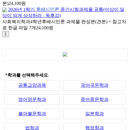
본)
24,100원
2026년 1학기
후배시민론
중간시험과제물 공통(이상이 일
상이 되게 상상하라 - 독후감)
사회복지학과
4학년
후배시민론 과제물 완성본(견본) + 참고자
료 한글 파일 7개
24,100원
*학과를 선택해주세요.
공통교양과목
국어국문학과
영어영문학과
중어중문학과
불어불문학과
일본학과
법학과
행정학과