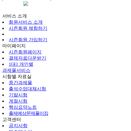
시즌회원페이지
서비스 소개
회원서비스 소개
시즌회원 체험하기
시즌회원 가입하기
마이페이지
시즌회원페이지
결제자료다운받기
1대1 개인별
과제물서비스
시험별 자료실
중간과제물
출석수업대체시험
기말시험
계절시험
핵심요약노트
출제예상문제풀이집
고객센터
공지사항