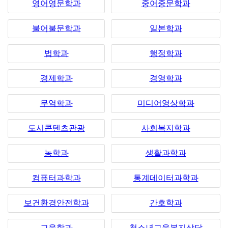
영어영문학과
중어중문학과
불어불문학과
일본학과
법학과
행정학과
경제학과
경영학과
무역학과
미디어영상학과
도시콘텐츠관광
사회복지학과
농학과
생활과학과
컴퓨터과학과
통계데이터과학과
보건환경안전학과
간호학과
교육학과
청소년교육복지상담