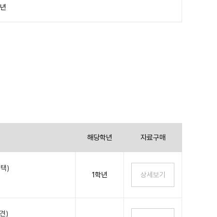
학년
해당학년
자료구매
택)
1학년
견)