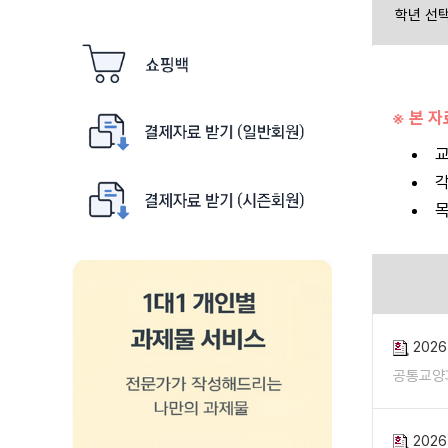
학년 선
※ 본 
교
각
목
202
공통교양
202