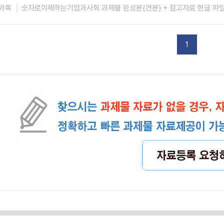
과목
숫자로이해하는기업과사회 과제물 완성본(견본) + 참고자료 한글 파일