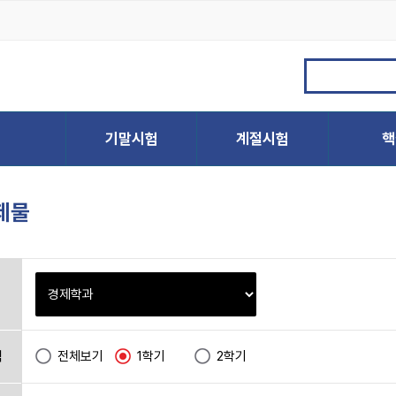
제물
택
전체보기
1학기
2학기