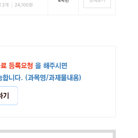
4학년
 2개
24,100원