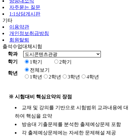
방송대소식
자주묻는 질문
1:1상담게시판
기타
이용약관
개인정보취급방침
회원탈퇴
출석수업대체시험
학과
학기
1학기
2학기
전체보기
학년
1학년
2학년
3학년
4학년
※ 시험대비 핵심요약의 장점
교재 및 강의를 기반으로 시험범위 교과내용에 대
하여 핵심을 요약
방송대 기출문제를 분석한 출제예상문제 포함
각 출제예상문제에는 자세한 문제해설 제공