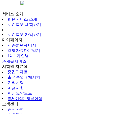
시즌회원페이지
서비스 소개
회원서비스 소개
시즌회원 체험하기
시즌회원 가입하기
마이페이지
시즌회원페이지
결제자료다운받기
1대1 개인별
과제물서비스
시험별 자료실
중간과제물
출석수업대체시험
기말시험
계절시험
핵심요약노트
출제예상문제풀이집
고객센터
공지사항