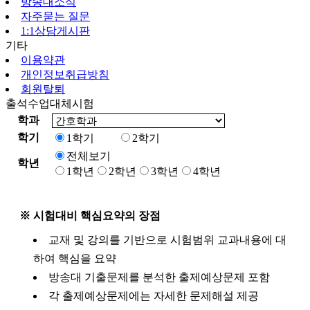
방송대소식
자주묻는 질문
1:1상담게시판
기타
이용약관
개인정보취급방침
회원탈퇴
출석수업대체시험
학과
학기
1학기
2학기
전체보기
학년
1학년
2학년
3학년
4학년
※ 시험대비 핵심요약의 장점
교재 및 강의를 기반으로 시험범위 교과내용에 대
하여 핵심을 요약
방송대 기출문제를 분석한 출제예상문제 포함
각 출제예상문제에는 자세한 문제해설 제공