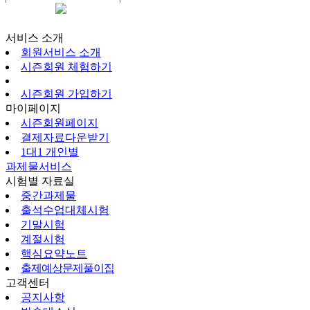
시즌회원페이지
서비스 소개
회원서비스 소개
시즌회원 체험하기
시즌회원 가입하기
마이페이지
시즌회원페이지
결제자료다운받기
1대1 개인별
과제물서비스
시험별 자료실
중간과제물
출석수업대체시험
기말시험
계절시험
핵심요약노트
출제예상문제풀이집
고객센터
공지사항