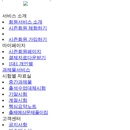
시즌회원페이지
서비스 소개
회원서비스 소개
시즌회원 체험하기
시즌회원 가입하기
마이페이지
시즌회원페이지
결제자료다운받기
1대1 개인별
과제물서비스
시험별 자료실
중간과제물
출석수업대체시험
기말시험
계절시험
핵심요약노트
출제예상문제풀이집
고객센터
공지사항