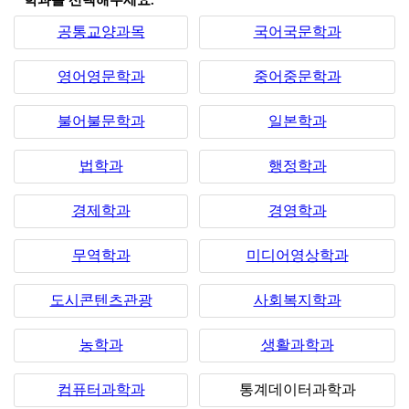
*학과를 선택해주세요.
공통교양과목
국어국문학과
영어영문학과
중어중문학과
불어불문학과
일본학과
법학과
행정학과
경제학과
경영학과
무역학과
미디어영상학과
도시콘텐츠관광
사회복지학과
농학과
생활과학과
컴퓨터과학과
통계데이터과학과