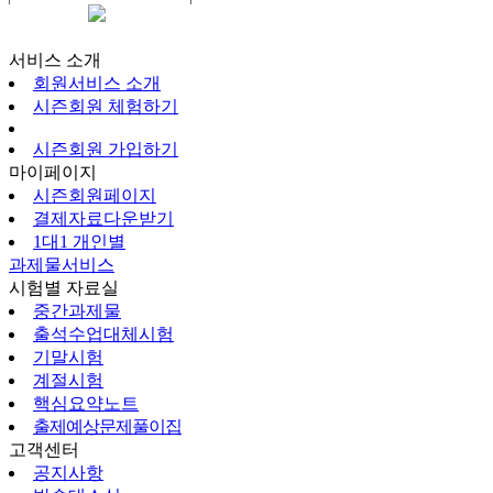
시즌회원페이지
서비스 소개
회원서비스 소개
시즌회원 체험하기
시즌회원 가입하기
마이페이지
시즌회원페이지
결제자료다운받기
1대1 개인별
과제물서비스
시험별 자료실
중간과제물
출석수업대체시험
기말시험
계절시험
핵심요약노트
출제예상문제풀이집
고객센터
공지사항