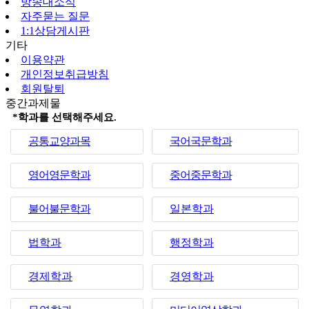
방송대소식
자주묻는 질문
1:1상담게시판
기타
이용약관
개인정보취급방침
회원탈퇴
중간과제물
*학과를 선택해주세요.
공통교양과목
국어국문학과
영어영문학과
중어중문학과
불어불문학과
일본학과
법학과
행정학과
경제학과
경영학과