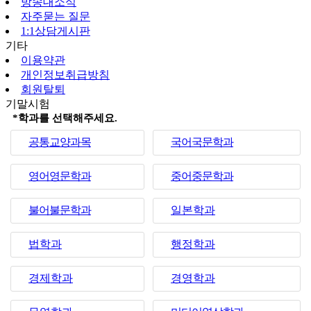
방송대소식
자주묻는 질문
1:1상담게시판
기타
이용약관
개인정보취급방침
회원탈퇴
기말시험
*학과를 선택해주세요.
공통교양과목
국어국문학과
영어영문학과
중어중문학과
불어불문학과
일본학과
법학과
행정학과
경제학과
경영학과