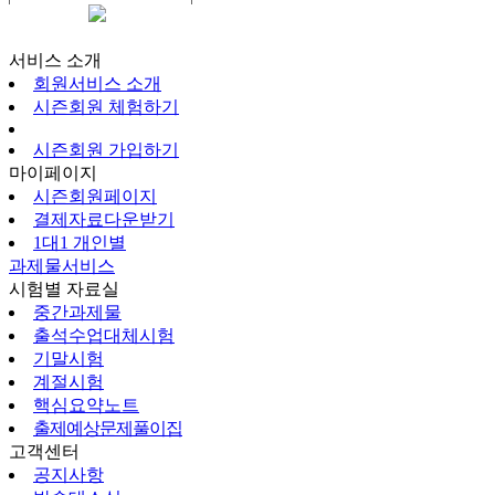
시즌회원페이지
서비스 소개
회원서비스 소개
시즌회원 체험하기
시즌회원 가입하기
마이페이지
시즌회원페이지
결제자료다운받기
1대1 개인별
과제물서비스
시험별 자료실
중간과제물
출석수업대체시험
기말시험
계절시험
핵심요약노트
출제예상문제풀이집
고객센터
공지사항