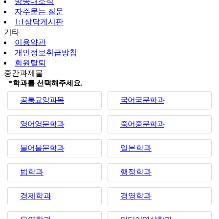
방송대소식
자주묻는 질문
1:1상담게시판
기타
이용약관
개인정보취급방침
회원탈퇴
중간과제물
*학과를 선택해주세요.
공통교양과목
국어국문학과
영어영문학과
중어중문학과
불어불문학과
일본학과
법학과
행정학과
경제학과
경영학과