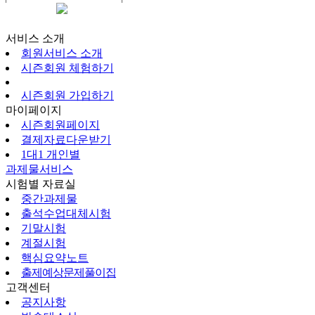
시즌회원페이지
서비스 소개
회원서비스 소개
시즌회원 체험하기
시즌회원 가입하기
마이페이지
시즌회원페이지
결제자료다운받기
1대1 개인별
과제물서비스
시험별 자료실
중간과제물
출석수업대체시험
기말시험
계절시험
핵심요약노트
출제예상문제풀이집
고객센터
공지사항