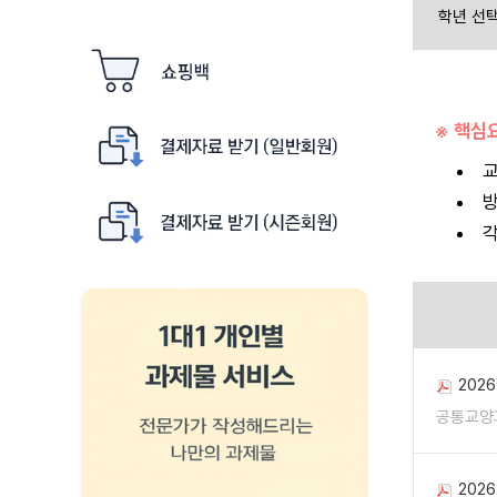
학년 선
※ 핵심
교
각
202
공통교양
202