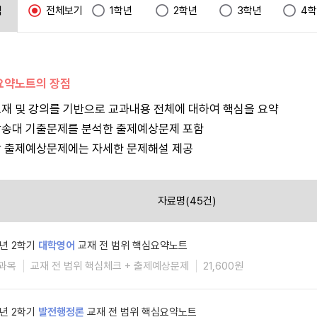
택
전체보기
1학년
2학년
3학년
4
요약노트의 장점
재 및 강의를 기반으로 교과내용 전체에 대하여 핵심을 요약
방송대 기출문제를 분석한 출제예상문제 포함
 출제예상문제에는 자세한 문제해설 제공
자료명(45건)
6년 2학기
대학영어
교재 전 범위 핵심요약노트
과목
교재 전 범위 핵심체크 + 출제예상문제
21,600원
6년 2학기
발전행정론
교재 전 범위 핵심요약노트