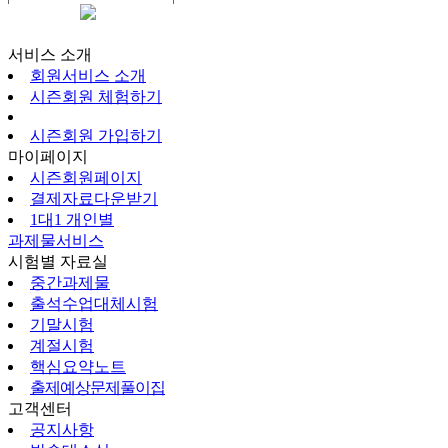
시즌회원페이지
서비스 소개
회원서비스 소개
시즌회원 체험하기
시즌회원 가입하기
마이페이지
시즌회원페이지
결제자료다운받기
1대1 개인별
과제물서비스
시험별 자료실
중간과제물
출석수업대체시험
기말시험
계절시험
핵심요약노트
출제예상문제풀이집
고객센터
공지사항