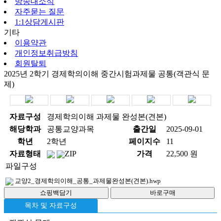
방송대소식
자주묻는 질문
1:1상담게시판
기타
이용약관
개인정보취급방침
회원탈퇴
2025년 2학기 경제학의이해 중간시험과제물 공통(객관식 문
제)
자료구성
경제학의이해 과제물 완성본(견본)
해당학과
공통교양과목
출간일
2025-09-01
학년
2학년
페이지수
11
자료형태
ZIP
가격
22,500 원
파일구성
교양2_경제학의이해_공통_과제물완성본(견본).hwp
목차 및 자료구성